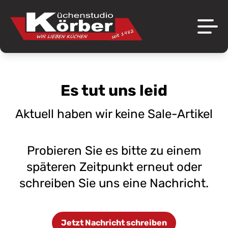
Über uns
Es tut uns leid
Marken
Das Unternehmen
Aktuell haben wir keine Sale-Artikel
Aktuelles
Ausstellung
Angebote
Probieren Sie es bitte zu einem
Referenzen
späteren Zeitpunkt erneut
oder
Jobs
schreiben Sie uns eine Nachricht.
Kontakt
Jetzt Nachricht schreiben