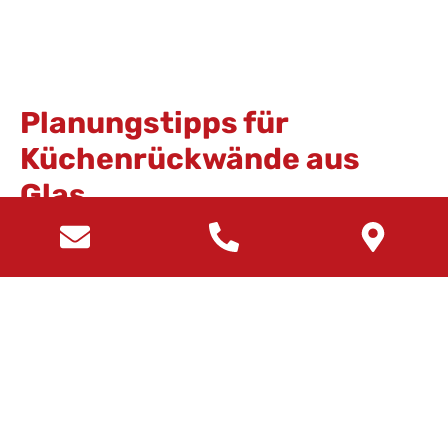
Planungstipps für
Küchenrückwände aus
Glas
Bei der Planung einer Glasrückwand spielen Maße,
Ausschnitte und Farbabstimmung eine zentrale Rolle.
Exakte Aufmaße sichern, dass Steckdosen,
Fensterlaibungen oder Oberschrankunterseiten
passgenau berücksichtigt werden können. Häufig
wird die Glasfläche etwas über Arbeitsplattenhöhe
hinausgeführt, um Spritzbereiche vollständig
abzudecken. Eine abgestimmte Farbwahl zu Fronten,