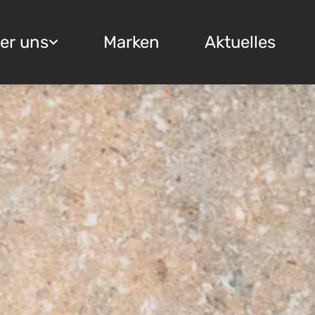
er uns
Marken
Aktuelles
Über uns
Marken
Das Unternehmen
Aktuelles
Ausstellung
Angebote
Referenzen
Jobs
Kontakt